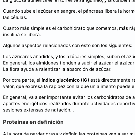
La glucosa aumenta en el torrente sanguíneo, y la concentra
Cuando sube el azúcar en sangre, el páncreas libera la hormo
las células.
Cuanto más simple es el carbohidrato que comemos, más rápi
insulina se libera.
Algunos aspectos relacionados con esto son los siguientes:
Los azúcares añadidos, y los azúcares simples, suben el az
En general, los almidones tienden a subir el azúcar el azúca
La fibra ayuda a ralentizar la absorción de azúcar.
Por otra parte, el
índice glucémico (IG)
está directamente re
valor, que expresa la rapidez con la que un alimento puede el
En general, va a ser importante evitar los carbohidratos de 
aportes energéticos realizados durante actividades deportiv
sesiones extensas de natación...
Proteínas en definición
A la hora de perder grasa y definir, las proteínas van a ser 