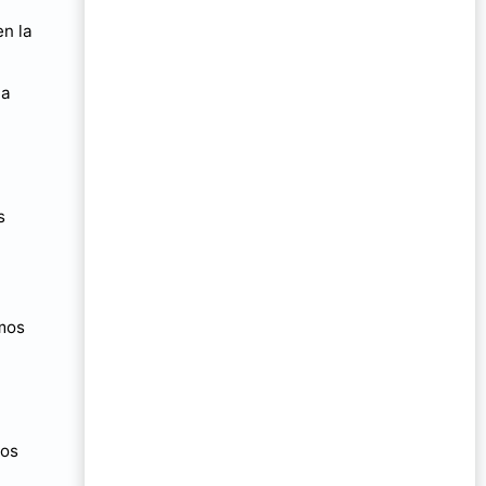
en la
la
s
emos
mos