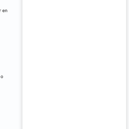
r en
 o