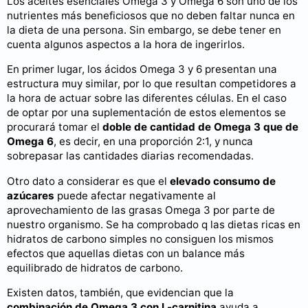
Los aceites esenciales Omega 3 y Omega 6 son uno de los
nutrientes más beneficiosos que no deben faltar nunca en
la dieta de una persona. Sin embargo, se debe tener en
cuenta algunos aspectos a la hora de ingerirlos.
En primer lugar, los ácidos Omega 3 y 6 presentan una
estructura muy similar, por lo que resultan competidores a
la hora de actuar sobre las diferentes células. En el caso
de optar por una suplementación de estos elementos se
procurará tomar el
doble de cantidad de Omega 3 que de
Omega 6
, es decir, en una proporción 2:1, y nunca
sobrepasar las cantidades diarias recomendadas.
Otro dato a considerar es que el
elevado consumo de
azúcares
puede afectar negativamente al
aprovechamiento de las grasas Omega 3 por parte de
nuestro organismo. Se ha comprobado q las dietas ricas en
hidratos de carbono simples no consiguen los mismos
efectos que aquellas dietas con un balance más
equilibrado de hidratos de carbono.
Existen datos, también, que evidencian que la
combinación de Omega 3 con L-carnitina
ayuda a