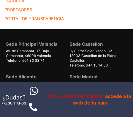
ESCUELA
PROFESORES
PORTAL DE TRANSPARENCIA
Sede Principal Valencia
Sede Castellón
Av. de Campanar, 37, Bajo
C/ Pintor Soler Blasco, 32
Campanar, 46009 Valencia
12003 Castellón de la Plana,
Telefono: 601 30 83 74
Castellón
Telefono: 644 15 14 36
Sede Alicante
Sede Madrid
Polígono industrial el Salt, nave 13
Calle del Dr Calero, 19
03550 Sant Joan d'Alacant,
28220 Majadahonda, Madrid
Alicante
Telefono: 644 35 04 03
Para poder matricularte,
accede a la
¿Dudas?
Telefono: 644 35 04 03
web de tu país
PREGUNTANOS
Sede Gran Canaria
Sede Mallorca
Avenida de Gáldar 56, planta 1
Carrer Can Valero 31, Nave 8,
local 40
Ponent
35100, Maspalomas, Las Palmas
07011 Palma, Illes Balears
Telefono: 679 55 59 06
Telefono: 661 38 71 41