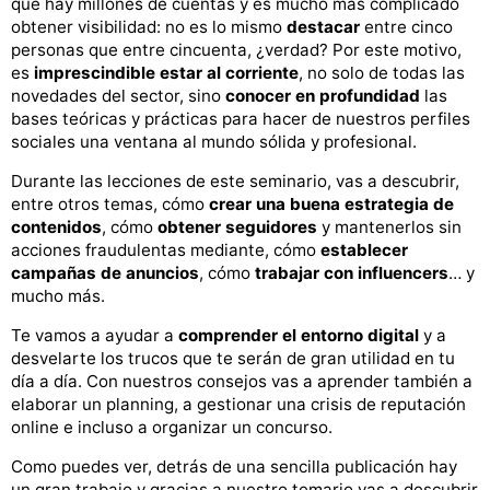
que hay millones de cuentas y es mucho más complicado
obtener visibilidad: no es lo mismo
destacar
entre cinco
personas que entre cincuenta, ¿verdad? Por este motivo,
es
imprescindible estar al corriente
, no solo de todas las
novedades del sector, sino
conocer en profundidad
las
bases teóricas y prácticas para hacer de nuestros perfiles
sociales una ventana al mundo sólida y profesional.
Durante las lecciones de este seminario, vas a descubrir,
entre otros temas, cómo
crear una buena estrategia de
contenidos
, cómo
obtener seguidores
y mantenerlos sin
acciones fraudulentas mediante, cómo
establecer
campañas de anuncios
, cómo
trabajar con influencers
… y
mucho más.
Te vamos a ayudar a
comprender el entorno digital
y a
desvelarte los trucos que te serán de gran utilidad en tu
día a día. Con nuestros consejos vas a aprender también a
elaborar un planning, a gestionar una crisis de reputación
online e incluso a organizar un concurso.
Como puedes ver, detrás de una sencilla publicación hay
un gran trabajo y gracias a nuestro temario vas a descubrir