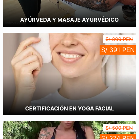
AYÚRVEDA Y MASAJE AYURVÉDICO
S/ 800 PEN
S/ 391 PEN
CERTIFICACIÓN EN YOGA FACIAL
S/ 500 PEN
S/ 274 PEN