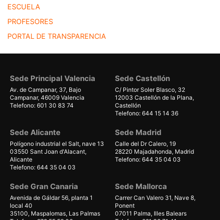
ESCUELA
PROFESORES
PORTAL DE TRANSPARENCIA
Sede Principal Valencia
Sede Castellón
Av. de Campanar, 37, Bajo
C/ Pintor Soler Blasco, 32
Campanar, 46009 Valencia
12003 Castellón de la Plana,
Telefono: 601 30 83 74
Castellón
Telefono: 644 15 14 36
Sede Alicante
Sede Madrid
Polígono industrial el Salt, nave 13
Calle del Dr Calero, 19
03550 Sant Joan d'Alacant,
28220 Majadahonda, Madrid
Alicante
Telefono: 644 35 04 03
Telefono: 644 35 04 03
Sede Gran Canaria
Sede Mallorca
Avenida de Gáldar 56, planta 1
Carrer Can Valero 31, Nave 8,
local 40
Ponent
35100, Maspalomas, Las Palmas
07011 Palma, Illes Balears